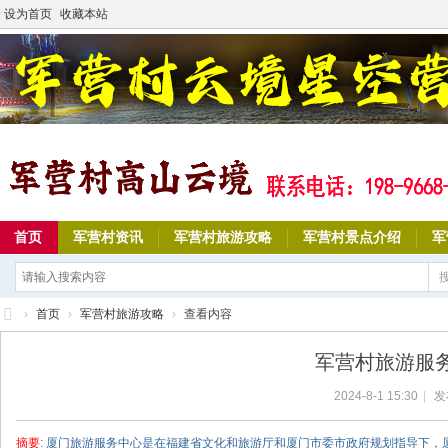
设为首页
收藏本站
首页
军营村资讯
军营村旅游攻略
军营村景点介绍
军
›
首页
›
军营村旅游攻略
›
查看内容
军
军营村旅游服
营
2024-8-1 15:30
|
发
村
高
摘要
: 厦门旅游服务中心是在福建省文化和旅游厅和厦门市委市政府规划指导下